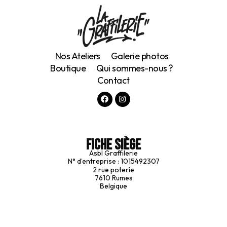
Nos Ateliers
Galerie photos
Boutique
Qui sommes-nous ?
Contact
Fiche siège
Asbl Graffilerie
N° d’entreprise : 1015492307
2 rue poterie
7610 Rumes
Belgique